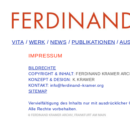
VITA
/
WERK
/
NEWS
/
PUBLIKATIONEN
/
AU
IMPRESSUM
BILDRECHTE
COPYRIGHT & INHALT:
FERDINAND KRAMER ARCH
KONZEPT & DESIGN:
K
.
KRAMER
KONTAKT:
info@ferdinand–kramer.org
SITEMAP
Vervielfältigung des Inhalts nur mit ausdrückliche
Alle Rechte vorbehalten.